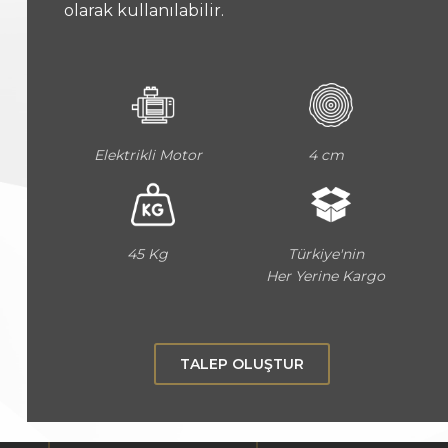
olarak kullanılabilir.
Elektrikli Motor
4 cm
45 Kg
Türkiye'nin
Her Yerine Kargo
TALEP OLUŞTUR