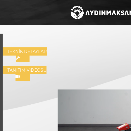
TEKNİK DETAYLAR
TANITIM VİDEOSU