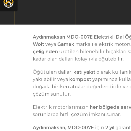
Aydınmaksan MDO-007E Elektrikli Dal Ö
Wolt
veya
Gamak
markalı elektrik motoru 
çeliğinden
üretilen bilenebilir bıçakları 
kadar olan dalları kolaylıkla öğütebilir.
Öğütülen dallar,
katı yakıt
olarak kullanıl
yakılabilir veya
kompost
yapımında kullan
doğada biriken atıklar değerlendirilir ve 
çözüm sunulur.
Elektrik motorlarımızın
her bölgede serv
sorunlarda hızlı çözüm imkanı sunar.
Aydınmaksan, MDO-007E
için
2 yıl
garanti