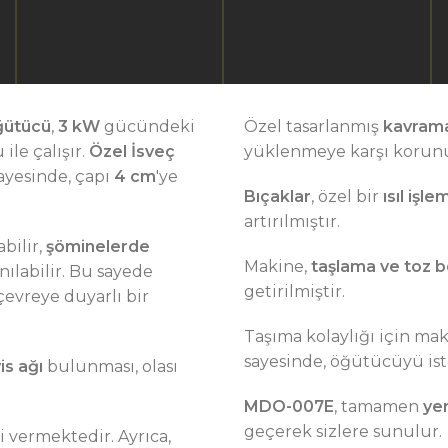
ğütücü
,
3 kW
gücündeki
Özel tasarlanmış
kavrama
ile çalışır.
Özel İsveç
yüklenmeye karşı korun
sayesinde, çapı
4 cm
'ye
Bıçaklar
, özel bir
ısıl işl
artırılmıştır.
abilir,
şöminelerde
Makine,
taşlama ve toz 
ılabilir. Bu sayede
getirilmiştir.
çevreye duyarlı bir
Taşıma kolaylığı için ma
sayesinde, öğütücüyü iste
is ağı
bulunması, olası
MDO-007E
, tamamen
yer
geçerek sizlere sunulur.
 vermektedir. Ayrıca,