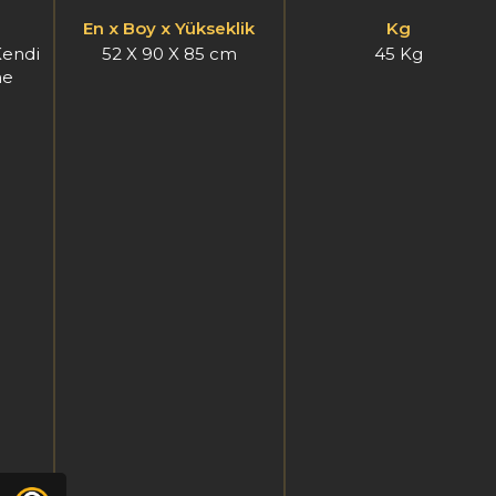
klik
Kg
Garanti
m
45 Kg
2 Yıl