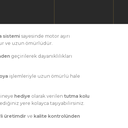
 sistemi
sayesinde motor aşırı
ur ve uzun ömürlüdür.
emden
geçirilerek dayanıklılıkları
boya
işlemleriyle uzun ömürlü hale
kineye
hediye
olarak verilen
tutma kolu
diğiniz yere kolayca taşıyabilirsiniz.
li
üretimdir
ve
kalite kontrolünden