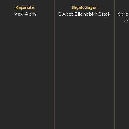
Bıçak Sayısı
Besleme
En 
2 Adet Bilenebilir Bıçak
Serbest Düşüş ile Kendi
Kendini Besleme