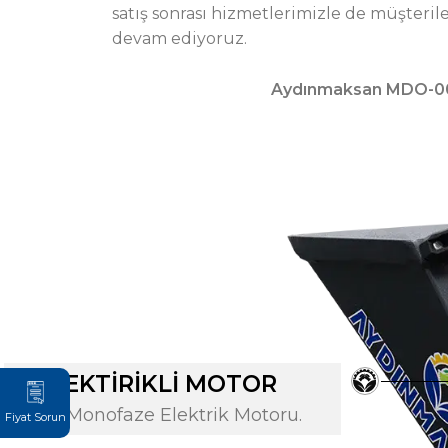
satış sonrası hizmetlerimizle de müşteri
devam ediyoruz.
Aydınmaksan MDO-0
1. ELEKTİRİKLİ MOTOR
3 kW Monofaze Elektrik Motoru.
Fiyat Sorun