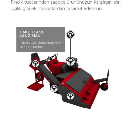
Fındık tüccarından sadece ürününüzün karşılığını alır,
işçilik gibi ek masraflardan tasarruf edersiniz.
1. MOTOR VE
ŞANZIMAN
4 İleri 1 Geri Şanzıman 16 HP
Benzinli Motor