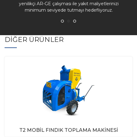
yenilikçi AR-GE çalışması ile yakıt maliyetlerinizi
minimum seviyede tutmayı hedefliyoruz.
DIĞER ÜRÜNLER
T2 MOBIL FINDIK TOPLAMA MAKINESI