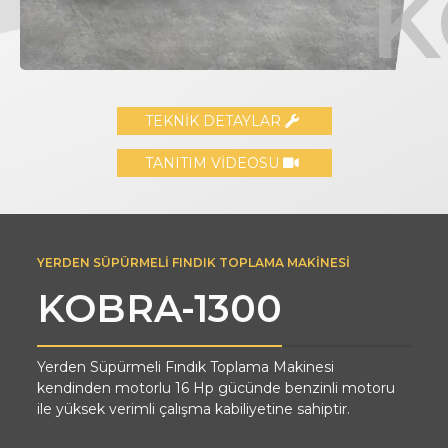
K
TEKNİK DETAYLAR
TANITIM VİDEOSU
YERDEN SÜPÜRMELİ FINDIK TOPLAMA MAKİNESİ
KOBRA-1300
Yerden Süpürmeli Fındık Toplama Makinesi
kendinden motorlu 16 Hp gücünde benzinli motoru
ile yüksek verimli çalışma kabiliyetine sahiptir.