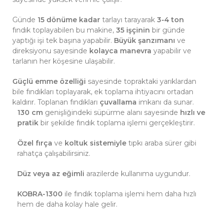
Günde
15 dönüme kadar
tarlayı tarayarak
3-4 ton
fındık toplayabilen bu makine,
35 işçinin
bir günde
yaptığı işi tek başına yapabilir.
Büyük şanzımanı
ve
direksiyonu sayesinde
kolayca manevra
yapabilir ve
tarlanın her köşesine ulaşabilir.
Güçlü emme özelliği
sayesinde topraktaki yarıklardan
bile fındıkları toplayarak, ek toplama ihtiyacını ortadan
kaldırır. Toplanan fındıkları
çuvallama
imkanı da sunar.
130 cm
genişliğindeki süpürme alanı sayesinde
hızlı ve
pratik
bir şekilde fındık toplama işlemi gerçekleştirir.
Özel fırça
ve
koltuk sistemiyle
tıpkı araba sürer gibi
rahatça çalışabilirsiniz.
Düz veya az eğimli
arazilerde kullanıma uygundur.
KOBRA-1300
ile fındık toplama işlemi hem daha hızlı
hem de daha kolay hale gelir.