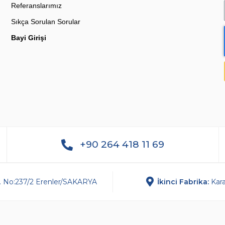
Referanslarımız
Sıkça Sorulan Sorular
Bayi Girişi
+90 264 418 11 69
. No:237/2 Erenler/SAKARYA
İkinci Fabrika​:
Kara