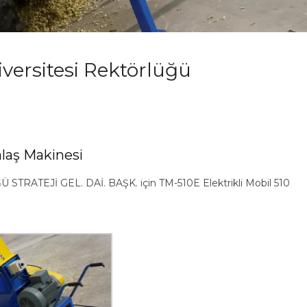
ersitesi Rektörlüğü
alaş Makinesi
TEJİ GEL. DAİ. BAŞK. için TM-510E Elektrikli Mobil 510