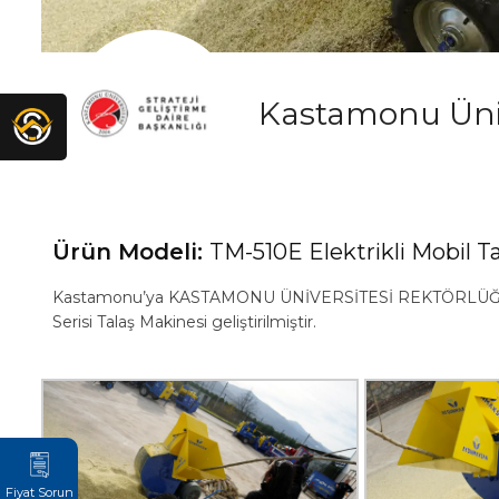
Kastamonu Üniv
Ürün Modeli:
TM-510E Elektrikli Mobil T
Kastamonu’ya KASTAMONU ÜNİVERSİTESİ REKTÖRLÜĞÜ STRA
Serisi Talaş Makinesi geliştirilmiştir.
Fiyat Sorun